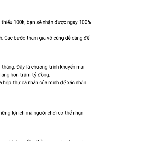
tối thiểu 100k, bạn sẽ nhận được ngay 100%
h. Các bước tham gia vô cùng dễ dàng để
 tháng. Đây là chương trình khuyến mãi
 hàng hơn trăm tỷ đồng.
a hộp thư cá nhân của mình để xác nhận
ững lợi ích mà người chơi có thể nhận