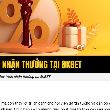
uy trình nhận thưởng tại 8KBET
mà còn thay lời tri ân dành cho hội viên đã tin tưởng và gắn bó 
ình nào. Chúc bạn sẽ có những giây phút giải trí trọn vẹn sau nh