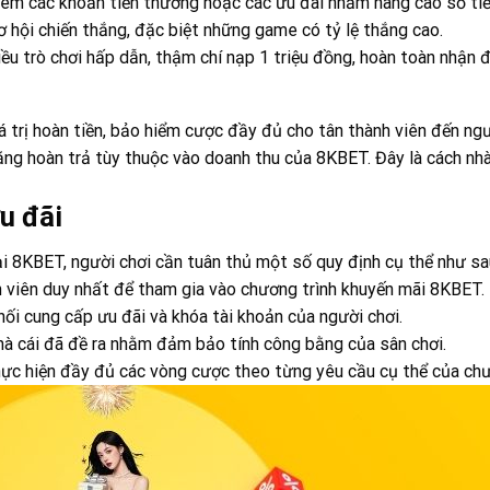
êm các khoản tiền thưởng hoặc các ưu đãi nhằm nâng cao số tiề
ơ hội chiến thắng, đặc biệt những game có tỷ lệ thắng cao.
ều trò chơi hấp dẫn, thậm chí nạp 1 triệu đồng, hoàn toàn nhận
 trị hoàn tiền, bảo hiểm cược đầy đủ cho tân thành viên đến ngư
ăng hoàn trả tùy thuộc vào doanh thu của 8KBET. Đây là cách nhà 
u đãi
i 8KBET, người chơi cần tuân thủ một số quy định cụ thể như sa
viên duy nhất để tham gia vào chương trình khuyến mãi 8KBET. Nế
hối cung cấp ưu đãi và khóa tài khoản của người chơi.
à cái đã đề ra nhằm đảm bảo tính công bằng của sân chơi.
hực hiện đầy đủ các vòng cược theo từng yêu cầu cụ thể của chư