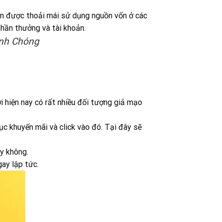
oàn được thoải mái sử dụng nguồn vốn ở các
phần thưởng và tài khoản.
anh Chóng
i hiện nay có rất nhiều đối tượng giả mạo
ục khuyến mãi và click vào đó. Tại đây sẽ
y không.
ay lập tức.