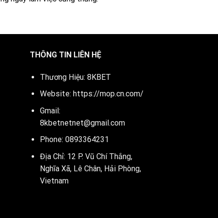
THÔNG TIN LIÊN HỆ
Thương Hiệu: 8KBET
Website: https://mop.cn.com/
Gmail:
8kbetnetnet@gmail.com
Phone: 0893364231
Địa Chỉ: 12 P. Vũ Chí Thắng,
Nghĩa Xã, Lê Chân, Hải Phòng,
Vietnam