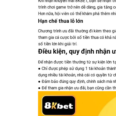
Khi nhận khuyến mãi 8KBET, bạn sẽ nhận th
trình chơi game trở nên dễ dàng, gia tăng c
Hơn nữa, hội viên có thể khám phá thêm nhi
Hạn chế thua lỗ lớn
Chương trình ưu đãi thường đi kèm theo giá
tham gia cá cược bởi số tiền thua có khả n
số tiền lớn khi giải trí.
Điều kiện, quy định nhận ư
Để nhận được tiền thưởng từ sự kiện lớn tạ
● Chỉ được phép sử dụng 1 tài khoản thành 
dụng nhiều tài khoản, nhà cái có quyền từ c
● Đảm bảo đúng quy định, chính sách mà nh
● Để tham gia nhận ưu đãi, bạn cũng cần t