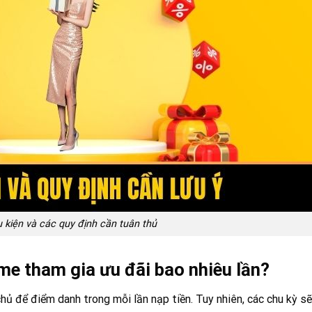
 kiện và các quy định cần tuân thủ
me tham gia ưu đãi bao nhiêu lần?
hủ để điểm danh trong mỗi lần nạp tiền. Tuy nhiên, các chu kỳ sẽ 