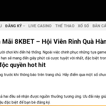
U
ĐĂNG KÝ
LIVE CASINO
THỂ THAO
XỔ SỐ
BẮN C
 Mãi 8KBET – Hội Viên Rinh Quà Hà
ời chơi khi đến hệ thống. Ngoài việc chinh phục những tựa game
 hẹn sẽ mang đến giây phút cá cược tuyệt vời nhất, đặc biệt tr
ộc quyền hot hit
àng trước khi thông báo trên trang chủ. Hãy điểm qua một số chươ
ả hai đều sẽ nhận được nguồn thưởng tương ứng. Ưu đãi này giú
ệu đặc biệt để bạn bè đăng ký.