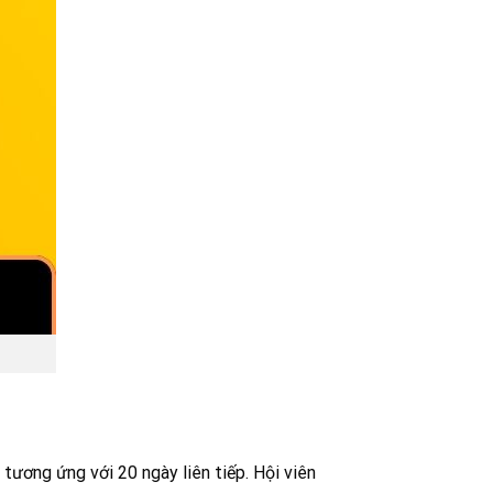
tương ứng với 20 ngày liên tiếp. Hội viên