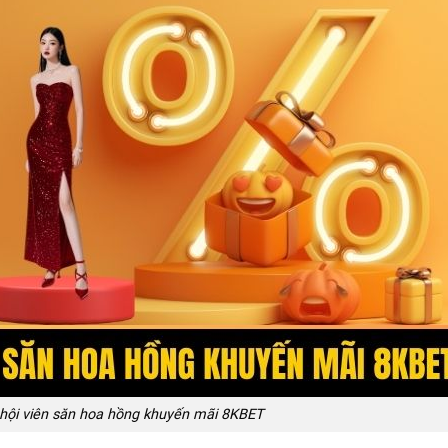
u hội viên săn hoa hồng khuyến mãi 8KBET