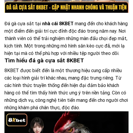
Đá gà cựa sắt tại
nhà cái 8KBET
mang đến cho khách hàng
một điểm đến giải trí cực đỉnh độc đáo trong năm nay. Nơi
thành viên có thể trải nghiệm những màn đấu chọi đẹp mắt,
kịch tính. Một trong những mô hình săn kèo cực đã, mới lạ
hiện tại mà có thể phù hợp với nhiều tệp người theo dõi.
Tìm hiểu đá gà cựa sắt 8KBET
8KBET được biết đến là một thương hiệu cung cấp nhiều
các loại hình giải trí khác nhau, mang đặc trưng riêng. Từ
các hình thức truyền thống đến hiện đại đảm bảo khách
hàng có thể tìm thấy hình thức ưng ý trên nền tảng. Còn có
những dịch vụ, công nghệ tiên tiến mang đến cho người chơi
những khám phá chân thực, độc đáo.