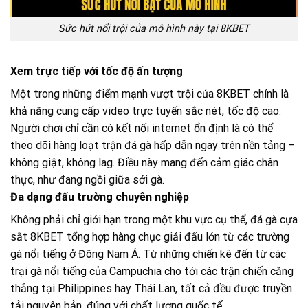
Sức hút nổi trội của mô hình này tại 8KBET
Xem trực tiếp với tốc độ ấn tượng
Một trong những điểm mạnh vượt trội của 8KBET chính là
khả năng cung cấp video trực tuyến sắc nét, tốc độ cao.
Người chơi chỉ cần có kết nối internet ổn định là có thể
theo dõi hàng loạt trận đá gà hấp dẫn ngay trên nền tảng –
không giật, không lag. Điều này mang đến cảm giác chân
thực, như đang ngồi giữa sới gà.
Đa dạng đấu trường chuyên nghiệp
Không phải chỉ giới hạn trong một khu vực cụ thể, đá gà cựa
sắt 8KBET tổng hợp hàng chục giải đấu lớn từ các trường
gà nổi tiếng ở Đông Nam Á. Từ những chiến kê đến từ các
trại gà nổi tiếng của Campuchia cho tới các trận chiến căng
thẳng tại Philippines hay Thái Lan, tất cả đều được truyền
tải nguyên bản, đúng với chất lượng quốc tế.