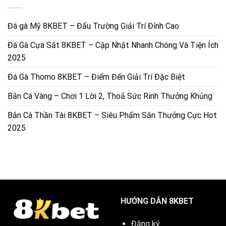
Đá gà Mỹ 8KBET – Đấu Trường Giải Trí Đỉnh Cao
Đá Gà Cựa Sắt 8KBET – Cập Nhật Nhanh Chóng Và Tiện Ích
2025
Đá Gà Thomo 8KBET – Điểm Đến Giải Trí Đặc Biệt
Bắn Cá Vàng – Chơi 1 Lời 2, Thoả Sức Rinh Thưởng Khủng
Bắn Cá Thần Tài 8KBET – Siêu Phẩm Săn Thưởng Cực Hot
2025
HƯỚNG DẪN 8KBET
Đăng ký