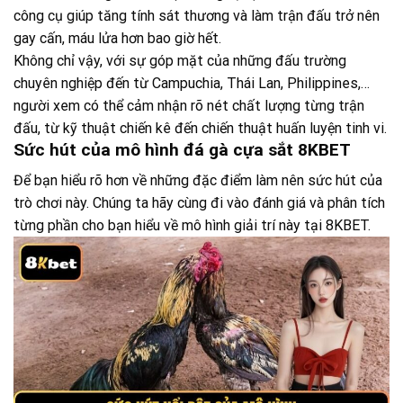
công cụ giúp tăng tính sát thương và làm trận đấu trở nên
gay cấn, máu lửa hơn bao giờ hết.
Không chỉ vậy, với sự góp mặt của những đấu trường
chuyên nghiệp đến từ Campuchia, Thái Lan, Philippines,…
người xem có thể cảm nhận rõ nét chất lượng từng trận
đấu, từ kỹ thuật chiến kê đến chiến thuật huấn luyện tinh vi.
Sức hút của mô hình đá gà cựa sắt 8KBET
Để bạn hiểu rõ hơn về những đặc điểm làm nên sức hút của
trò chơi này. Chúng ta hãy cùng đi vào đánh giá và phân tích
từng phần cho bạn hiểu về mô hình giải trí này tại 8KBET.