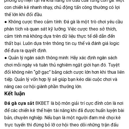
phong độ hiện tại và khả năng thi đấu của từng con gà. Một
con chiến kê nhanh nhạy, chủ động tấn công thường có lợi
thế lớn khi đối đầu.
● Không cược theo cảm tính: Đá gà là một trò chơi yêu cầu
phân tích và quan sát kỹ lưỡng. Việc cược theo sở thích,
cảm tính mà không dựa trên dữ liệu thực tế dễ dẫn đến
thất bại. Luôn dựa trên thông tin cụ thể và đánh giá logic
để đưa ra quyết định.
● Quản lý ngân sách thông minh: Hãy xác định ngân sách
chơi mỗi ngày và tuân thủ nghiêm ngặt giới hạn đó. Tuyệt
đối không nên “gỡ gạc” bằng cách cược lớn hơn khi thua liên
tiếp. Quản lý vốn hợp lý sẽ giúp bạn kéo dài cuộc chơi và
nâng cao cơ hội giành phần thưởng lớn.
Kết luận
Đá gà cựa sắt
8KBET là bộ môn giải trí cực đỉnh còn là nơi
để các chiến kê thể hiện tài năng khi đã được huấn luyện bài
bản, chuyên nghiệp. Nếu bạn là một người đam mê chọi kê
trực tuyến thì đừng bỏ lỡ cơ hội theo dõi những trận đấu