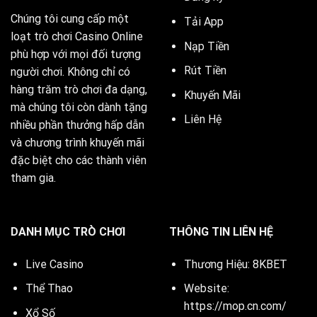
Chúng tôi cung cấp một
Tải App
loạt trò chơi Casino Online
Nạp Tiền
phù hợp với mọi đối tượng
Rút Tiền
người chơi. Không chỉ có
hàng trăm trò chơi đa dạng,
Khuyến Mãi
mà chúng tôi còn dành tặng
Liên Hệ
nhiều phần thưởng hấp dẫn
và chương trình khuyến mãi
đặc biệt cho các thành viên
tham gia.
DANH MỤC TRÒ CHƠI
THÔNG TIN LIÊN HỆ
Live Casino
Thương Hiệu: 8KBET
Thể Thao
Website:
https://mop.cn.com/
Xổ Số