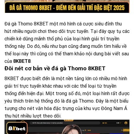
Đá gà Thomo 8KBET một mô hình cá cược siêu đỉnh thu
hút nhiều người chơi theo dõi trực tuyến. Tại đây quy tụ các
chiến kê dũng mãnh thổ phủ của loại hình giải trí truyền
thống này. Do đó, nếu như bạn cũng đang muốn tìm hiểu về
thể loại này thì cũng có thể tham khảo nội dung bài viết sau
của
8KBET8
.
Đôi nét cơ bản về đá gà Thomo 8KBET
8KBET được biết đến là một nền tảng lớn có nhiều mô hình
giải trí trực tuyến khác nhau với các thể loại từ truyền
thống đến hiện đại. Một trong số đó, một loại hình rất được
yêu thích trên hệ thống đó là đá gà Thomo. Đây là một biểu
tượng cho nét văn hóa đặc trưng của khu vực Đông Nam Á
thu hút nhiều lượt theo dõi.