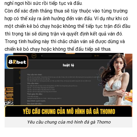
nghỉ ngơi hồi sức rồi tiếp tục và đấu.
Còn để xác định thắng thua sẽ tùy thuộc vào từng trường
hợp có thể xảy ra ảnh hưởng đến ván đấu. Ví dụ như khi có
một chiến kê bỏ chạy hoặc không thể tiếp tục trận đối đầu
thì trọng tài sẽ dừng trận và quyết định kết quả ván đó.
Trong tình huống này thì chắc chắn ván sẽ được dừng và
chiến kê bỏ chạy hoặc không thể đấu tiếp sẽ thua.
Yêu cầu chung của mô hình đá gà Thomo