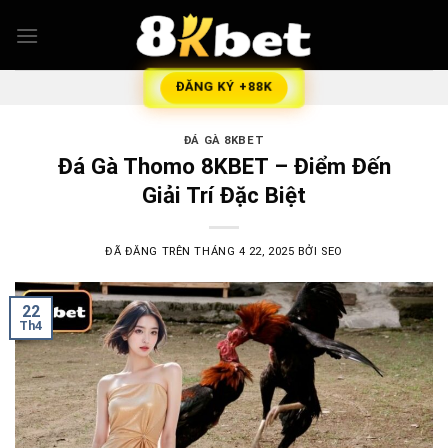
Chuyển
đến
nội
dung
ĐĂNG KÝ +88K
ĐÁ GÀ 8KBET
Đá Gà Thomo 8KBET – Điểm Đến
Giải Trí Đặc Biệt
ĐÃ ĐĂNG TRÊN
THÁNG 4 22, 2025
BỞI
SEO
22
Th4